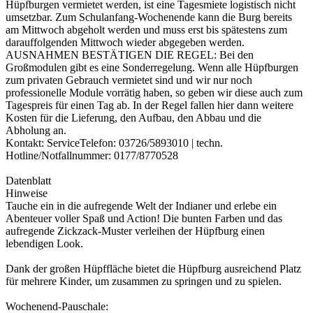
Hüpfburgen vermietet werden, ist eine Tagesmiete logistisch nicht
umsetzbar. Zum Schulanfang-Wochenende kann die Burg bereits
am Mittwoch abgeholt werden und muss erst bis spätestens zum
darauffolgenden Mittwoch wieder abgegeben werden.
AUSNAHMEN BESTÄTIGEN DIE REGEL: Bei den
Großmodulen gibt es eine Sonderregelung. Wenn alle Hüpfburgen
zum privaten Gebrauch vermietet sind und wir nur noch
professionelle Module vorrätig haben, so geben wir diese auch zum
Tagespreis für einen Tag ab. In der Regel fallen hier dann weitere
Kosten für die Lieferung, den Aufbau, den Abbau und die
Abholung an.
Kontakt: ServiceTelefon: 03726/5893010 | techn.
Hotline/Notfallnummer: 0177/8770528
Datenblatt
Hinweise
Tauche ein in die aufregende Welt der Indianer und erlebe ein
Abenteuer voller Spaß und Action! Die bunten Farben und das
aufregende Zickzack-Muster verleihen der Hüpfburg einen
lebendigen Look.
Dank der großen Hüpffläche bietet die Hüpfburg ausreichend Platz
für mehrere Kinder, um zusammen zu springen und zu spielen.
Wochenend-Pauschale: