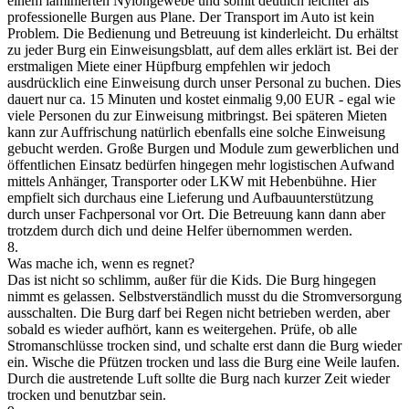
einem laminierten Nylongewebe und somit deutlich leichter als
professionelle Burgen aus Plane. Der Transport im Auto ist kein
Problem. Die Bedienung und Betreuung ist kinderleicht. Du erhältst
zu jeder Burg ein Einweisungsblatt, auf dem alles erklärt ist. Bei der
erstmaligen Miete einer Hüpfburg empfehlen wir jedoch
ausdrücklich eine Einweisung durch unser Personal zu buchen. Dies
dauert nur ca. 15 Minuten und kostet einmalig 9,00 EUR - egal wie
viele Personen du zur Einweisung mitbringst. Bei späteren Mieten
kann zur Auffrischung natürlich ebenfalls eine solche Einweisung
gebucht werden. Große Burgen und Module zum gewerblichen und
öffentlichen Einsatz bedürfen hingegen mehr logistischen Aufwand
mittels Anhänger, Transporter oder LKW mit Hebenbühne. Hier
empfielt sich durchaus eine Lieferung und Aufbauunterstützung
durch unser Fachpersonal vor Ort. Die Betreuung kann dann aber
trotzdem durch dich und deine Helfer übernommen werden.
8.
Was mache ich, wenn es regnet?
Das ist nicht so schlimm, außer für die Kids. Die Burg hingegen
nimmt es gelassen. Selbstverständlich musst du die Stromversorgung
ausschalten. Die Burg darf bei Regen nicht betrieben werden, aber
sobald es wieder aufhört, kann es weitergehen. Prüfe, ob alle
Stromanschlüsse trocken sind, und schalte erst dann die Burg wieder
ein. Wische die Pfützen trocken und lass die Burg eine Weile laufen.
Durch die austretende Luft sollte die Burg nach kurzer Zeit wieder
trocken und benutzbar sein.