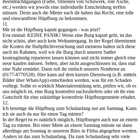
Beeinträchtigungen (Farbe, Striemen von Schuwerk, rote Asche,
etc.) werden wir jeweils eine individuelle Entscheidung treffen
müssen. Denn auch die Mieter nach dir haben das Recht, eine tolle
und einwandfreie Hüpfburg zu bekommen.
11.
Mir ist die Hüpfburg kaputt gegangen - was jetzt?
Erst einmal: KEINE PANIK! Wenn eine Burg kaputt geht, ist das
nicht schön, aber auch kein Weltuntergang. In der Regel übernimmt
die Kosten die Haftpflichtversichung und meistens halten sich diese
auch im Rahmen, weil wir die Burg durch unseren Sattler
kostengünstig reparieren lassen können und nicht immer gleich eine
neue kaufen müssen. Selten, aber nicht ausgeschlossen ist, dass mal
eine Naht ermüdet. Dann ruft ihr einfach unseren Notdienst an
(0177-8770528). Hier kann auf dem kurzen Dienstweg (z.B. mittels
Bilder über WhatsApp) entschieden werden, was für ein Schaden
vorliegt. Sollte es wirklich Materialermüdung sein, prüfen wir, ob es
uns möglich ist, eine Burg kostenfrei nachzuliefern oder ob ihr eine
Gutschrift für eine zukünftige kostenfreie Hüpfburgenmiete erhaltet.
12.
Ich benötige die Hüpfburg zum Schulanfang nur am Samstag. Kann
ich sie auch da nur für einen Tag mieten?
In der Regel ist es natürlich möglich, Hüpfburgen auch nur an einem
Tag zu mieten. Bei einer Miete an einem Samstag müsste sie dann
allerdings am Sonntag in unserem Büro in Flöha abgegeben werden.
Anders ist das zum Schulanfang. Da zum Schulanfang sehr viele