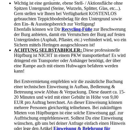
Wichtig ist eine geräumte, ebene Stell- / Aktionsfläche ohne
Spitzen Untergrund (Steine, Wurzeln, Splitter, Glas, etc...).
Gern stellen wir Ihnen bei Verfügbarkeit KOSTENLOS
gebrauchten Teppichbodenbelag für den Untergrund sowie
den Ein- & Ausstiegsbereich zur Verfügung!
Ebenfalls können wir Dir
Recycling-Füße
zur Beschwerung
der Burg anbieten, damit ein Verrutschen der Burg auf festen
Untergründen (Asphalt, Pflaster, etc.) verhindert wird, wo ein
Sichern mittels Heringen ausgeschlossen ist!
ACHTUNG SELBSTABHOLER:
Diese professionelle
Hüpfburg ist NICHT in einem PKW transportierbar! Es wird
dringend ein Transporter oder Anhänger benötigt, der über
eine Rampe auch mit einem Hubwagen befahren werden
kann!
Bei Erstvermietung empfehlen wir die zusätzliche Buchung
einer technischen Einweisung in Aufbau, Bedienung &
Betreuung sowie Abbau & Verpackung. Diese dauert ca. 15-
20 Minuten und wird mit einer Gebühr in Höhe von 9,00
EUR pro Auftrag berechnet. An dieser Einweisung können
mehrere Personen gleichzeitig teilnehmen. Bei zukünftigen
Mieten von Hüpfburgen ist eine solche Einweisung ggf. zur
Auffrischung empfehlenswert. Solltest Du eine Einweisung
wünschen, gib uns bei deiner Anfrage einfach einen Hinweis
oder lege den Artikel
Einweisung & Belehrung für