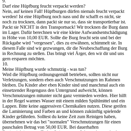
9.
Darf eine Hüpfburg feucht verpackt werden?
Nein, auf keinen Fall! Hüpfburgen dürfen niemals feucht verpackt
werden!
Ist eine Hüpfburg noch nass und ihr schafft es nicht, sie
noch zu trocknen, dann packt sie nur so, dass sie transportierbar ist.
Packt sie NICHT in den Transportsack!
Wir trocknen die Burg dann
im Lager. Dafür berechnen wir eine kleine Aufwandsentschädigung
in Höhe von 10,00 EUR. Sollte die Burg feucht sein und bei der
Rückgabe wird "vergessen", dies zu erwähnen, schimmelt sie. In
diesem Falle sind wir gezwungen, dir die Neubeschaffung der Burg
in Rechnung zu stellen. Das bringt viel Ärger, den wir dir und uns
gern ersparen möchten.
10.
Meine Hüpfburg wurde schmutzig - was tun?
Wird die Hüpfburg ordnungsgemäß betrieben, sollten nicht nur
Verletzungen, sondern eben auch Verschmutzungen im Rahmen
bleiben. Da Kinder aber eben Kinder sind und manchmal auch ein
einsetzender Regenguss den Untergrund aufweicht, können
Verschmutzungen mitunter nicht ganz vermieden werden. Hier hilft
in der Regel warmes Wasser mit einem milden Spühlmittel und ein
Lappen. Bitte keine aggressiven Chemikalien nutzen. Diese greifen
die Laminierung und Farben an und können zukünftig spielende
Kinder gefährden. Solltest du keine Zeit zum Reinigen haben,
übernehmen wir das bei "normalen" Verschmutzungen für einen
pauschalen Betrag von 50,00 EUR. Bei dauerhaften