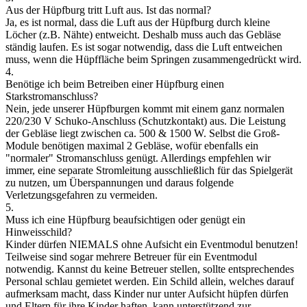
Aus der Hüpfburg tritt Luft aus. Ist das normal?
Ja, es ist normal, dass die Luft aus der Hüpfburg durch kleine
Löcher (z.B. Nähte) entweicht. Deshalb muss auch das Gebläse
ständig laufen. Es ist sogar notwendig, dass die Luft entweichen
muss, wenn die Hüpffläche beim Springen zusammengedrückt wird.
4.
Benötige ich beim Betreiben einer Hüpfburg einen
Starkstromanschluss?
Nein, jede unserer Hüpfburgen kommt mit einem ganz normalen
220/230 V Schuko-Anschluss (Schutzkontakt) aus. Die Leistung
der Gebläse liegt zwischen ca. 500 & 1500 W. Selbst die Groß-
Module benötigen maximal 2 Gebläse, wofür ebenfalls ein
"normaler" Stromanschluss genügt. Allerdings empfehlen wir
immer, eine separate Stromleitung ausschließlich für das Spielgerät
zu nutzen, um Überspannungen und daraus folgende
Verletzungsgefahren zu vermeiden.
5.
Muss ich eine Hüpfburg beaufsichtigen oder genügt ein
Hinweisschild?
Kinder dürfen NIEMALS ohne Aufsicht ein Eventmodul benutzen!
Teilweise sind sogar mehrere Betreuer für ein Eventmodul
notwendig. Kannst du keine Betreuer stellen, sollte entsprechendes
Personal schlau gemietet werden. Ein Schild allein, welches darauf
aufmerksam macht, dass Kinder nur unter Aufsicht hüpfen dürfen
und Eltern für ihre Kinder haften, kann unterstützend zur