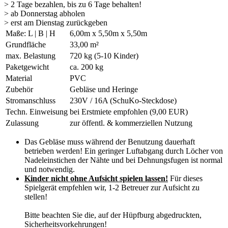
> 2 Tage bezahlen, bis zu 6 Tage behalten!
> ab Donnerstag abholen
> erst am Dienstag zurückgeben
Maße: L | B | H
6,00m x 5,50m x 5,50m
Grundfläche
33,00 m²
max. Belastung
720 kg (5-10 Kinder)
Paketgewicht
ca. 200 kg
Material
PVC
Zubehör
Gebläse und Heringe
Stromanschluss
230V / 16A (SchuKo-Steckdose)
Techn. Einweisung
bei Erstmiete empfohlen (9,00 EUR)
Zulassung
zur öffentl. & kommerziellen Nutzung
Das Gebläse muss während der Benutzung dauerhaft
betrieben werden! Ein geringer Luftabgang durch Löcher von
Nadeleinstichen der Nähte und bei Dehnungsfugen ist normal
und notwendig.
Kinder nicht ohne Aufsicht spielen lassen!
Für dieses
Spielgerät empfehlen wir, 1-2 Betreuer zur Aufsicht zu
stellen!
Bitte beachten Sie die, auf der Hüpfburg abgedruckten,
Sicherheitsvorkehrungen!