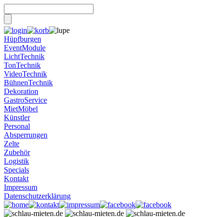
Hüpfburgen
EventModule
LichtTechnik
TonTechnik
VideoTechnik
BühnenTechnik
Dekoration
GastroService
MietMöbel
Künstler
Personal
Absperrungen
Zelte
Zubehör
Logistik
Specials
Kontakt
Impressum
Datenschutzerklärung