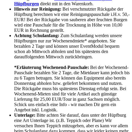
Hüpfburgen
direkt mit in den Warenkorb.
Hinweis zur Reinigung:
Bei verschmutzter Rückgabe der
Hüpfburg berechnen wir eine Reinigungspauschale i.H.v. 50,-
EUR! Bei der Rückgabe von sauberen aber feuchten Burgen
wird eine Pauschale für die Trocknung in Höhe von 10,00
EUR in Rechnung gestellt.
Achtung Schulanfang:
Zum Schulanfang werden unsere
Hüpfburgen nur zur Wochenendmiete* angeboten. Sie
bezahlen 2 Tage und können unser EventModul bequem
schon ab Mittwoch abholen und bis spätestens den
darauffolgenden Mittwoch zurückbringen.
*Erläuterung Wochenend-Pauschale:
Bei der Wochenend-
Pauschale bezahlen Sie 2 Tage, die Mietdauer kann jedoch bis
zu 6 Tagen betragen. Sie können das Equipment also bereits
Donnerstag abholen bzw. geliefert bekommen und nutzen.
Die Rückgabe muss bis spätestens Dienstag erfolgt sein. Bei
Wochenend-Mieten sind für viele Artikel auch günstige
Lieferung für 25,00 EUR/Tour in ganz Sachsen möglich.
Schick uns einfach eine Info - wir machen Dir gern ein
Angebot inkl. Logistik.
Unterlage:
Bitte achten Sie darauf, dass unter der Hüpfburg
eine Art Unterlage ist. (z.B. Teppich oder Plane) Wir
versuchen Ihnen Teppich mitzugeben, aber es kann vor allem
beim Schulanfang dazu kommen, dass wir leider keinen mehr