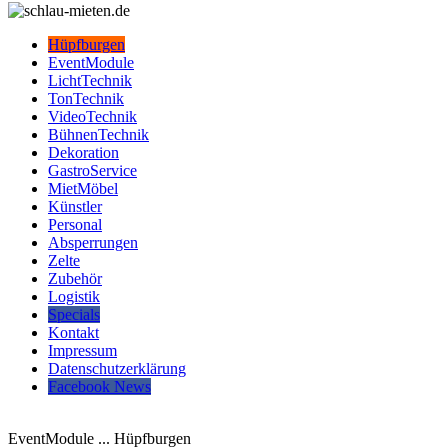
Hüpfburgen
EventModule
LichtTechnik
TonTechnik
VideoTechnik
BühnenTechnik
Dekoration
GastroService
MietMöbel
Künstler
Personal
Absperrungen
Zelte
Zubehör
Logistik
Specials
Kontakt
Impressum
Datenschutzerklärung
Facebook News
EventModule ... Hüpfburgen